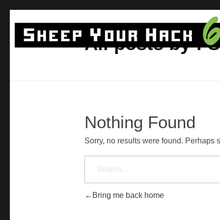
All posts by : 
6. Edycja Hackathonu SheepYourHack
24 godzinny maraton programowania w Krakowie, polegający na stworzeniu działającego prototypu rozwiązania technologicznego.
Nothing Found
Sorry, no results were found. Perhaps se
Bring me back home