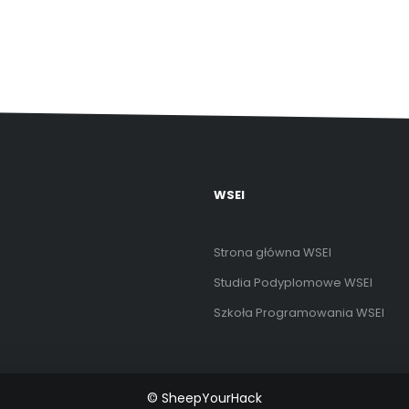
WSEI
Strona główna WSEI
Studia Podyplomowe WSEI
Szkoła Programowania WSEI
© SheepYourHack